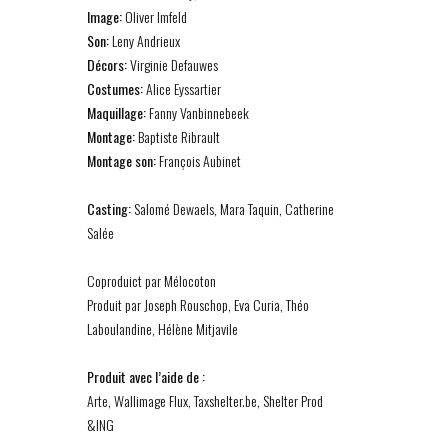
Image:
Oliver Imfeld
Son:
Leny Andrieux
Décors:
Virginie Defauwes
Costumes:
Alice Eyssartier
Maquillage:
Fanny Vanbinnebeek
Montage:
Baptiste Ribrault
Montage son
:
François Aubinet
Casting:
Salomé Dewaels, Mara Taquin, Catherine
Salée
Coproduict par Mélocoton
Produit par Joseph Rouschop, Eva Curia, Théo
Laboulandine, Hélène Mitjavile
Produit avec l’aide de :
Arte, Wallimage Flux, Taxshelter.be, Shelter Prod
&ING