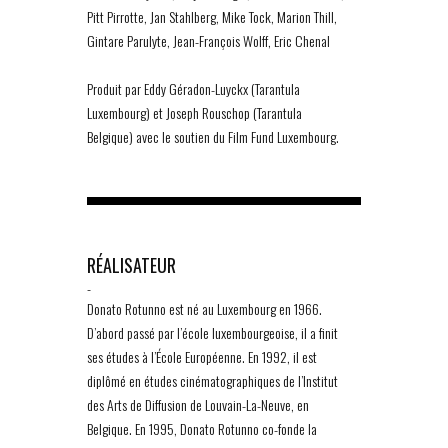
Pitt Pirrotte, Jan Stahlberg, Mike Tock, Marion Thill,
Gintare Parulyte, Jean-François Wolff, Eric Chenal
Produit par Eddy Géradon-Luyckx (Tarantula
Luxembourg) et Joseph Rouschop (Tarantula
Belgique) avec le soutien du Film Fund Luxembourg.
RÉALISATEUR
-
Donato Rotunno est né au Luxembourg en 1966.
D’abord passé par l’école luxembourgeoise, il a finit
ses études à l’École Européenne. En 1992, il est
diplômé en études cinématographiques de l’Institut
des Arts de Diffusion de Louvain-La-Neuve, en
Belgique. En 1995, Donato Rotunno co-fonde la