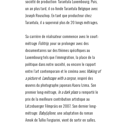
société de production: Tarantula Luxembourg. Puis,
un an plus tard, il co-fonde Tarantula Belgique avec
Joseph Rouschop. En tant que producteur chez
Tarantula, il a supervisé plus de 20 longs métrages.
Sa carrière de réalisateur commence avec le court-
métrage
Fishtrip
, pour se prolonger avec des
documentaires sur des thèmes spécifiques au
Luxembourg tels que l’immigration, la place de la
politique dans notre société, ou encore le rapport
entre l’art contemporain et le cinéma avec
Making of
a picture
et
Landscape with a corpse
, inspiré des
œuvres du photographe japonais Kaoru Izima. Son
premier long-métrage,
In a dark place
a remporté le
prix de la meilleure contribution artistique au
Lëtzebuerger Filmpräis en 2007. Son dernier long-
métrage:
Baby(a)lone
, une adaptation du roman
Amok de Tullio Forgiarini, vient de sortir en salles.