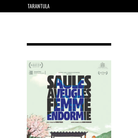
TARANTULA
EN
FR