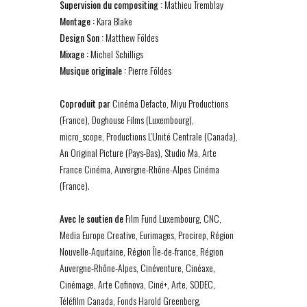
Supervision du compositing :
Mathieu Tremblay
Montage :
Kara Blake
Design Son :
Matthew Földes
Mixage :
Michel Schilligs
Musique originale :
Pierre Földes
Coproduit par
Cinéma Defacto, Miyu Productions
(France), Doghouse Films (Luxembourg),
micro_scope, Productions L’Unité Centrale (Canada),
An Original Picture (Pays-Bas), Studio Ma, Arte
France Cinéma, Auvergne-Rhône-Alpes Cinéma
(France).
Avec le soutien de
Film Fund Luxembourg, CNC,
Media Europe Creative, Eurimages, Procirep, Région
Nouvelle-Aquitaine, Région Île-de-france, Région
Auvergne-Rhône-Alpes, Cinéventure, Cinéaxe,
Cinémage, Arte Cofinova, Ciné+, Arte, SODEC,
Téléfilm Canada, Fonds Harold Greenberg,