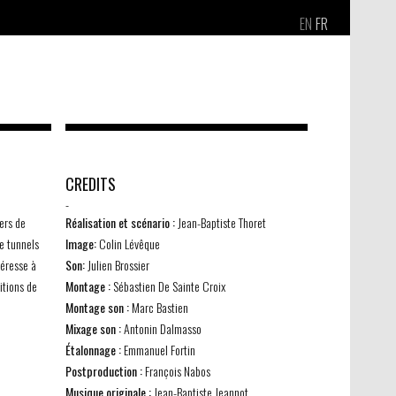
EN
FR
CREDITS
-
iers de
Réalisation et scénario :
Jean-Baptiste Thoret
e tunnels
Image:
Colin Lévêque
téresse à
Son:
Julien Brossier
itions de
Montage :
Sébastien De Sainte Croix
Montage son :
Marc Bastien
Mixage son :
Antonin Dalmasso
Étalonnage :
Emmanuel Fortin
Postproduction :
François Nabos
Musique originale :
Jean-Baptiste Jeannot