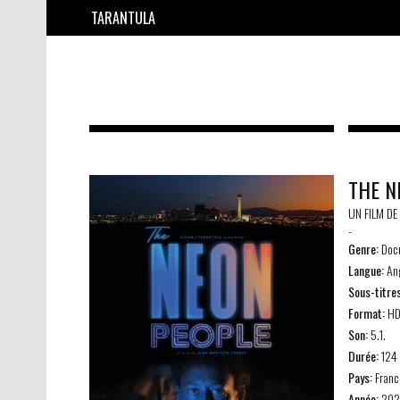
TARANTULA
THE N
UN FILM DE
-
Genre:
Docu
Langue:
Ang
Sous-titres
Format:
HD
Son:
5.1.
Durée:
124 
Pays:
Franc
Année:
202