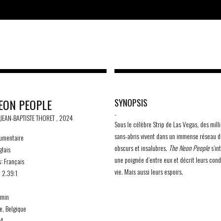
EON PEOPLE
SYNOPSIS
-
 JEAN-BAPTISTE THORET , 2024
Sous le célèbre Strip de Las Vegas, des mill
sans-abris vivent dans un immense réseau d
mentaire
obscurs et insalubres.
The Neon People
s’in
lais
une poignée d’entre eux et décrit leurs cond
:
Français
vie. Mais aussi leurs espoirs.
 2.39:1
min
e, Belgique
4