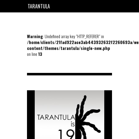
TARANTULA
EN
FR
Warning
: Undefined array key "HTTP_REFERER" in
/home/clients/21fad922ace3ab443932632f2260693a/we
content/themes/tarantula/single-new.php
on line
13